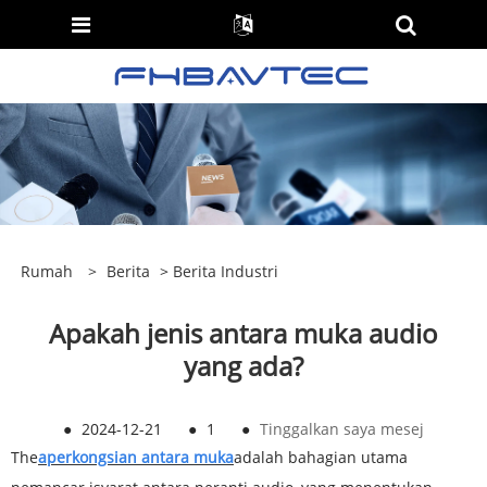
Rumah
>
Berita
>
Berita Industri
Apakah jenis antara muka audio
yang ada?
●
2024-12-21
●
1
●
Tinggalkan saya mesej
The
a
perkongsian antara muka
adalah bahagian utama