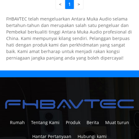
<
1
>
FHBAVTEC telah mengeluarkan Antara Muka Audio selama
bertahun-tahun dan merupakan salah satu pengeluar dan
Pembekal berkualiti tinggi Antara Muka Audio profesional di
China. Kami mempunyai kilang sendiri. Pelanggan berpuas
hati dengan produk kami dan perkhidmatan yang sangat
baik. Kami amat berharap untuk menjadi rakan kongsi
perniagaan jangka panjang anda yang boleh dipercayai!
Rumah
Tentang Kami
Produk
Berita
Muat turun
Hantar Pertanyaan
Hubungi kami