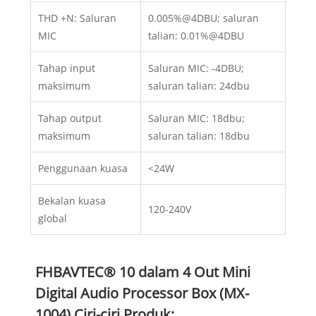
THD +N: Saluran
0.005%@4DBU; saluran
MIC
talian: 0.01%@4DBU
Tahap input
Saluran MIC: -4DBU;
maksimum
saluran talian: 24dbu
Tahap output
Saluran MIC: 18dbu;
maksimum
saluran talian: 18dbu
Penggunaan kuasa
<24W
Bekalan kuasa
120-240V
global
FHBAVTEC® 10 dalam 4 Out Mini
Digital Audio Processor Box (MX-
1004) Ciri-ciri Produk: