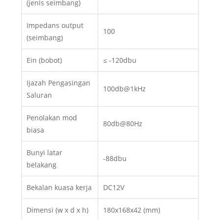
(jenis seimbang)
Impedans output
100
(seimbang)
Ein (bobot)
≤ -120dbu
Ijazah Pengasingan
100db@1kHz
Saluran
Penolakan mod
80db@80Hz
biasa
Bunyi latar
-88dbu
belakang
Bekalan kuasa kerja
DC12V
Dimensi (w x d x h)
180x168x42 (mm)