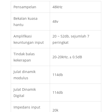
Pensampelan
48kHz
Bekalan kuasa
48v
hantu
Amplifikasi
20 ~ 52db, sejumlah 7
keuntungan input
peringkat
Tindak balas
20-20kHz, ± 0.5dB
kekerapan
Julat dinamik
114db
modulus
Julat Dinamik
114db
Digital
Impedans input
20k